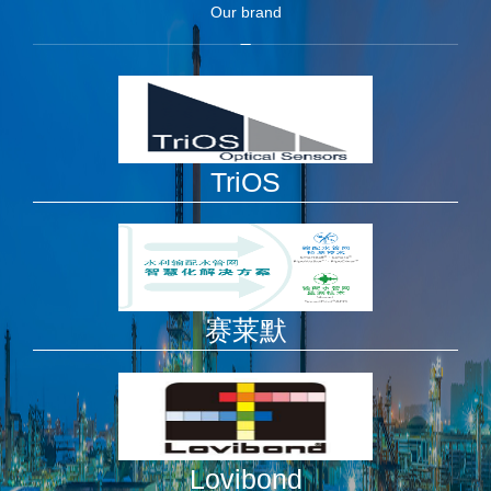
Our brand
TriOS
赛莱默
Lovibond