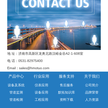
地 址：济南市高新区龙奥北路汉峪金谷A2-1-608室
电 话：0531-82975400
Email：sales@hmotuo.com
产品中心
行业应用
服务支持
关于我们
设备及系统
仪表应用
售后服务
公司简介
管道监测
设备应用
默拓知识库
品牌荣誉
管道检测
工程应用
资料下载
人力资源