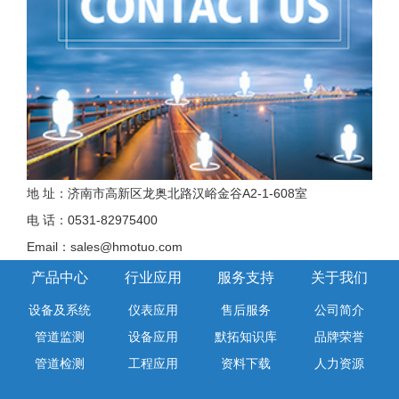
地 址：济南市高新区龙奥北路汉峪金谷A2-1-608室
电 话：0531-82975400
Email：sales@hmotuo.com
产品中心
行业应用
服务支持
关于我们
设备及系统
仪表应用
售后服务
公司简介
管道监测
设备应用
默拓知识库
品牌荣誉
管道检测
工程应用
资料下载
人力资源