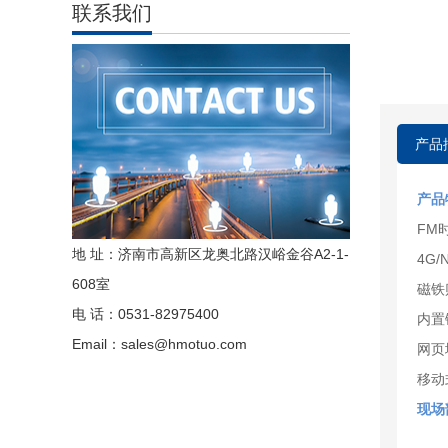
联系我们
产品
产品
FM
地 址：济南市高新区龙奥北路汉峪金谷A2-1-
4G/
608室
磁铁
电 话：0531-82975400
内置
Email：sales@hmotuo.com
网页
移动
现场