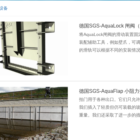
设备
德国SGS-AquaLock 
将AquaLock闸阀的滑动装
装配辅助工具，例如壁爪，可调夹
的滑轨可以根据不同的安装情
以使用带里程表的液压驱动作
行器的另一个优点是可选择使
全打开...
德国SGS-AquaFlap 小阻
拍门用于各种出口。它们只允
我们插入了轻质但仍可装载的玻
重量。我们还采取了进一步的
必要的测量技术来检测溢出流量
确定流速。 这里实现的测量精度低
Flap与...