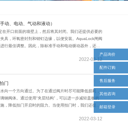
闸阀（手动、电动、气动和液动）
置固定在开口前面的墙壁上，然后将其封闭。我们还提供必要的
具，环氧密封剂和销钉边缘，以便安装。AquaLock闸阀
况进行最佳调整。因此，除标准手动和电动驱动器外，还可
为标准配置。这允许同时用作节流阀滑阀和冲洗阀。液压执
产品询价
2022-03-12
用蓄压器，即使在完全停电的情况下也可以进行多达五次完
配件订购
售后服务
力拍门
许水向一个方向通过。为了在通过阀片时尽可能降低损耗，
其他咨询
璃钢阀体。通过使用“夹层结构”，可以进一步减轻盖板的
措施，降低拍门开启时的阻力。当使用拍门时，我们还提供
邮箱登录
。 通过考虑上水位和下水位以及止回阀的损失系数，可以
2022-03-12
于Aqua-Mes系统的可实现值。 因此，建议将Aqua-