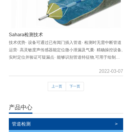
Sahara检测技术
技术优势· 设备可通过已有闻门插入管道· 检测时无需中断管道
运营· 高灵敏度声传感器能定位微小泄漏及气囊· 精确操控设备,
实时定位并验证可疑漏点· 能够识别管道特征物,可用于绘制管
线图使用条件管材:不限管道介质:饮用水、原水介质流速范
2022-03-07
围:0.3m/s-3m/s最高介质温度:50“C管道压力:0.1MPa-1.7MPa
最长运行距离:1.5km管径要求:DN400及以上(检测DN300管道
需改造插入口或安装DN300闸阀作为插入口)插入口最小开孔直
上一页
下一页
径:1...
产品中心
管道检测
>